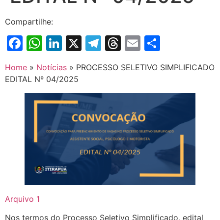
Compartilhe:
Facebook
WhatsApp
LinkedIn
X
Telegram
Threads
Email
Share
Home
»
Notícias
»
PROCESSO SELETIVO SIMPLIFICADO
EDITAL Nº 04/2025
Arquivo 1
Nos termos do Processo Seletivo Simplificado, edital