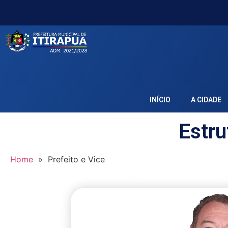
Acessar
o
conteúdo
INÍCIO
A CIDADE
Estru
Home
»
Prefeito e Vice