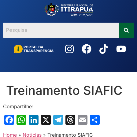
Acessar
o
conteúdo
Treinamento SIAFIC
Compartilhe:
Facebook
WhatsApp
LinkedIn
X
Telegram
Threads
Email
Share
Home
»
Notícias
»
Treinamento SIAFIC