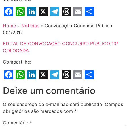
Facebook
WhatsApp
LinkedIn
X
Telegram
Threads
Email
Share
Home
»
Notícias
»
Convocação Concurso Público
001/2017
EDITAL DE CONVOCAÇÃO CONCURSO PÚBLICO 10ª
COLOCADA
Compartilhe:
Facebook
WhatsApp
LinkedIn
X
Telegram
Threads
Email
Share
Deixe um comentário
O seu endereço de e-mail não será publicado.
Campos
obrigatórios são marcados com
*
Comentário
*