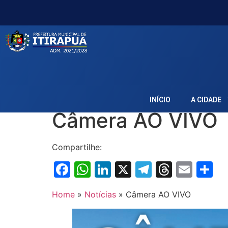
Acessar
o
conteúdo
INÍCIO
A CIDADE
Câmera AO VIVO
Compartilhe:
Facebook
WhatsApp
LinkedIn
X
Telegram
Thread
Emai
S
Home
»
Notícias
»
Câmera AO VIVO