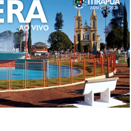
s
l
hare