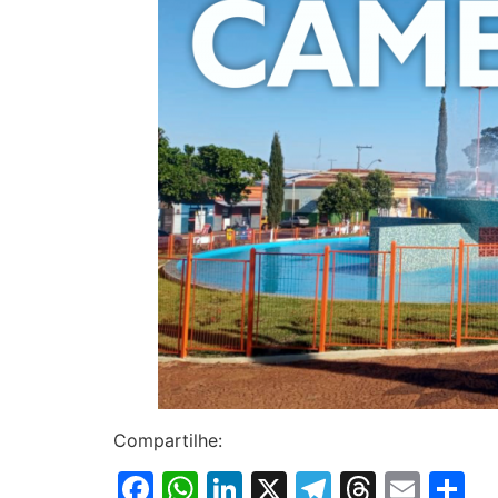
Compartilhe:
Facebook
WhatsApp
LinkedIn
X
Telegram
Thread
Emai
S