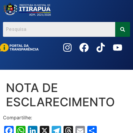
Acessar
o
conteúdo
NOTA DE
ESCLARECIMENTO
Compartilhe:
Facebook
WhatsApp
LinkedIn
X
Telegram
Threads
Email
Share